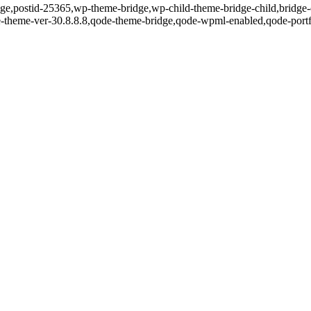
page,postid-25365,wp-theme-bridge,wp-child-theme-bridge-child,bridge-
e-theme-ver-30.8.8.8,qode-theme-bridge,qode-wpml-enabled,qode-portf