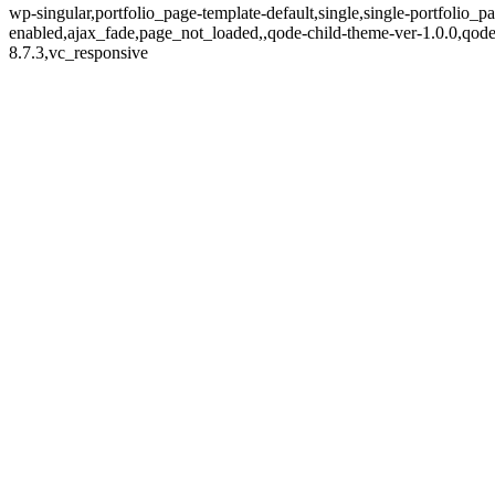
wp-singular,portfolio_page-template-default,single,single-portfolio_
enabled,ajax_fade,page_not_loaded,,qode-child-theme-ver-1.0.0,qod
8.7.3,vc_responsive