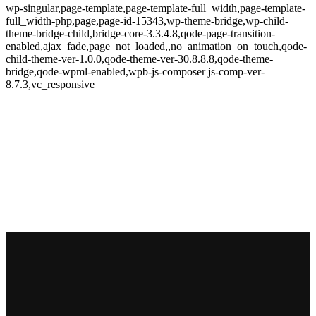
wp-singular,page-template,page-template-full_width,page-template-
full_width-php,page,page-id-15343,wp-theme-bridge,wp-child-
theme-bridge-child,bridge-core-3.3.4.8,qode-page-transition-
enabled,ajax_fade,page_not_loaded,,no_animation_on_touch,qode-
child-theme-ver-1.0.0,qode-theme-ver-30.8.8.8,qode-theme-
bridge,qode-wpml-enabled,wpb-js-composer js-comp-ver-
8.7.3,vc_responsive